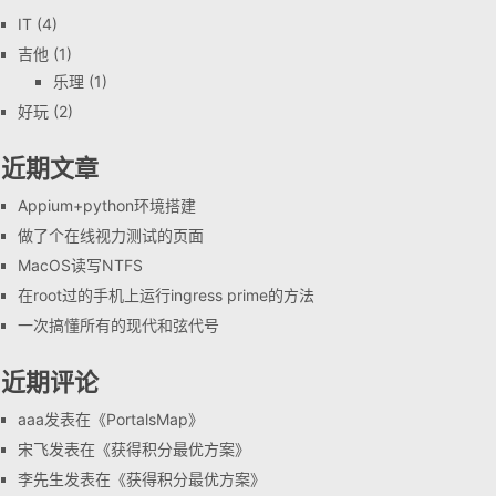
IT
(4)
吉他
(1)
乐理
(1)
好玩
(2)
近期文章
Appium+python环境搭建
做了个在线视力测试的页面
MacOS读写NTFS
在root过的手机上运行ingress prime的方法
一次搞懂所有的现代和弦代号
近期评论
aaa
发表在《
PortalsMap
》
宋飞
发表在《
获得积分最优方案
》
李先生
发表在《
获得积分最优方案
》