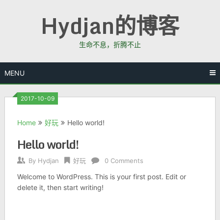
Skip
Hydjan的博客
to
content
生命不息，折腾不止
MENU
2017-10-09
Home
好玩
Hello world!
Hello world!
By
Hydjan
好玩
0 Comments
Welcome to WordPress. This is your first post. Edit or
delete it, then start writing!